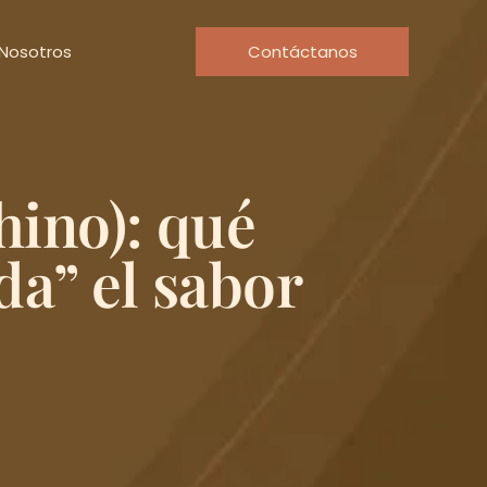
Nosotros
Contáctanos
hino): qué
da” el sabor