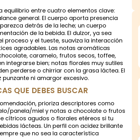
 equilibrio entre cuatro elementos clave:
alance general. El cuerpo aporta presencia
aparezca detrás de la leche; un cuerpo
ntación de la bebida. El dulzor, ya sea
l proceso y el tueste, suaviza la interacción
tices agradables. Las notas aromáticas
hocolate, caramelo, frutos secos, toffee,
n integrarse bien; notas florales muy sutiles
 perderse o chirriar con la grasa láctea. El
z punzante ni amargor excesivo.
CAS QUE DEBES BUSCAR
recomendación, prioriza descriptores como
lo/panela/miel y notas a chocolate o frutos
e cítricos agudos o florales etéreos si tu
ebidas lácteas. Un perfil con acidez brillante
empre que no sea la característica