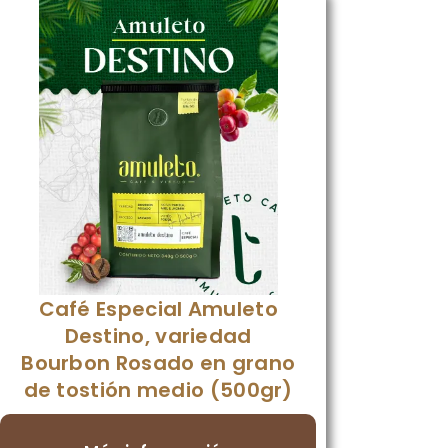
Café Especial Amuleto
Destino, variedad
Bourbon Rosado en grano
de tostión medio (500gr)