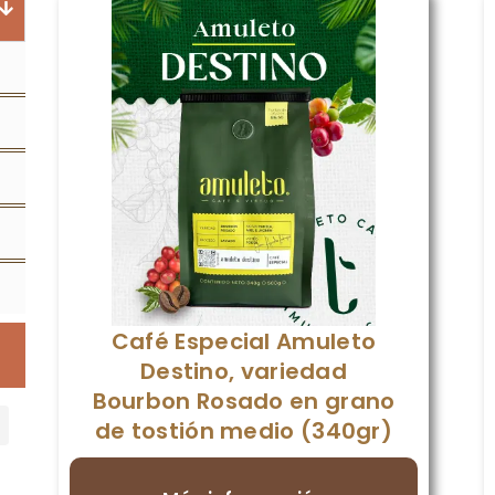
Café Especial Amuleto
Destino, variedad
Bourbon Rosado en grano
de tostión medio (340gr)