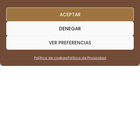
ACEPTAR
DENEGAR
VER PREFERENCIAS
Política de cookies
Política de Privacidad
Café Especial Amuleto Destino,
variedad Bourbon Rosado en
molienda media de tostión
medio (500gr)