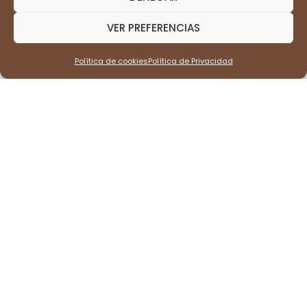
VER PREFERENCIAS
Política de cookies
Política de Privacidad
Café Especial Amuleto Protector,
variedad Castillo en grano de
tostión medio (500gr)
Sumérgete en la intensidad del
Café
Especial Amuleto Protector
.
Variedad
Castillo
, en
grano
y
tostión medio
, con
notas irresistibles de
caramelo, chocolate y
frutos secos
. ¡Lleva su sabor a
otro nivel
!