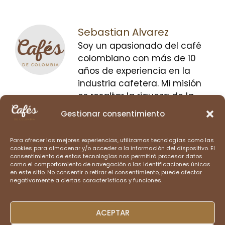
Sebastian Alvarez
Soy un apasionado del café
colombiano con más de 10
años de experiencia en la
industria cafetera. Mi misión
es resaltar la riqueza de la
cultura cafetera de
Gestionar consentimiento
Colombia, compartir sus
historias únicas y promover
Para ofrecer las mejores experiencias, utilizamos tecnologías como las
prácticas sostenibles que
cookies para almacenar y/o acceder a la información del dispositivo. El
consentimiento de estas tecnologías nos permitirá procesar datos
beneficien a las
como el comportamiento de navegación o las identificaciones únicas
comunidades cafetaleras.
en este sitio. No consentir o retirar el consentimiento, puede afectar
negativamente a ciertas características y funciones.
CATEGORÍAS PRINCIPALES
ACEPTAR