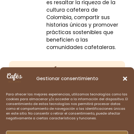
es resaltar la riqueza de la
cultura cafetera de
Colombia, compartir sus
historias únicas y promover
prácticas sostenibles que
beneficien a las
comunidades cafetaleras.
CATEGORÍAS PRINCIPALES
Gestionar consentimiento
Para ofrecer las mejores experiencias, utilizamos tecnologías como las
cookies para almacenar y/o acceder a la información del dispositivo. El
consentimiento de estas tecnologías nos permitirá procesar datos
como el comportamiento de navegación o las identificaciones únicas
HISTORIA DEL CAFÉ
en este sitio. No consentir o retirar el consentimiento, puede afectar
negativamente a ciertas características y funciones.