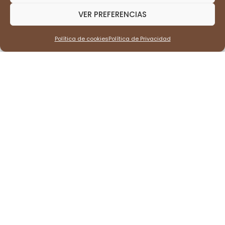
VER PREFERENCIAS
CATEGORÍAS PRINCIPALES
Política de cookies
Política de Privacidad
HISTORIA DEL CAFÉ
PRODUCCIÓN DE CAFÉ
TIPOS DE CAFÉ