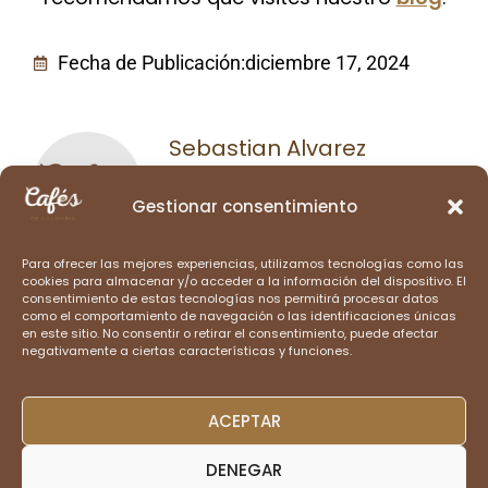
Fecha de Publicación:
diciembre 17, 2024
Sebastian Alvarez
Soy un apasionado del café
colombiano con más de 10
Gestionar consentimiento
años de experiencia en la
industria cafetera. Mi misión
Para ofrecer las mejores experiencias, utilizamos tecnologías como las
cookies para almacenar y/o acceder a la información del dispositivo. El
es resaltar la riqueza de la
consentimiento de estas tecnologías nos permitirá procesar datos
cultura cafetera de
como el comportamiento de navegación o las identificaciones únicas
en este sitio. No consentir o retirar el consentimiento, puede afectar
Colombia, compartir sus
negativamente a ciertas características y funciones.
historias únicas y promover
prácticas sostenibles que
ACEPTAR
beneficien a las
comunidades cafetaleras.
DENEGAR