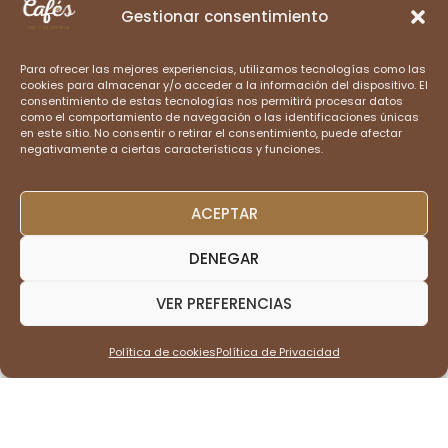
Colombia, compartir sus
Gestionar consentimiento
historias únicas y promover
prácticas sostenibles que
Para ofrecer las mejores experiencias, utilizamos tecnologías como las
beneficien a las
cookies para almacenar y/o acceder a la información del dispositivo. El
comunidades cafetaleras.
consentimiento de estas tecnologías nos permitirá procesar datos
como el comportamiento de navegación o las identificaciones únicas
en este sitio. No consentir o retirar el consentimiento, puede afectar
negativamente a ciertas características y funciones.
CATEGORÍAS PRINCIPALES
ACEPTAR
DENEGAR
VER PREFERENCIAS
HISTORIA DEL CAFÉ
Política de cookies
Política de Privacidad
PRODUCCIÓN DE CAFÉ